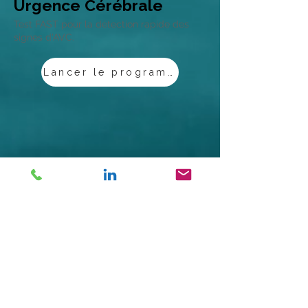
Urgence Cérébrale
Test FAST pour la détection rapide des
signes d'AVC.
Lancer le programme
Lancer l'analyse
Analyse de sang par IA
Comprenez vos résultats en quelques
secondes.
Annuaire