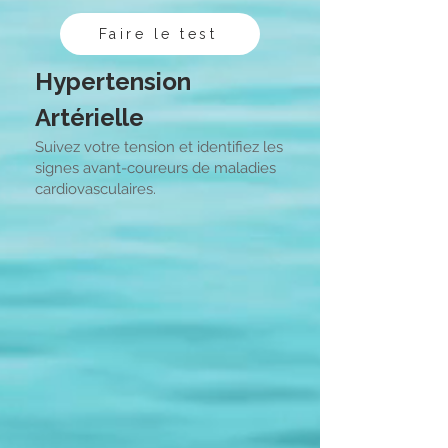
Faire le test
Hypertension
Artérielle
Suivez votre tension et identifiez les
signes avant-coureurs de maladies
cardiovasculaires.