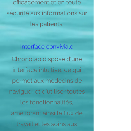
efficacement et en toute
sécurité aux informations sur
les patients.
Interface conviviale
Chronolab dispose d'une
interface intuitive, ce qui
permet aux médecins de
naviguer et d'utiliser toutes
les fonctionnalités,
améliorant ainsi le flux de
travail et les soins aux