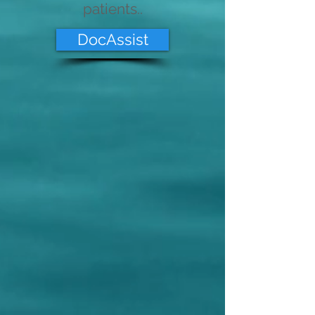
patients..
DocAssist